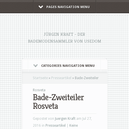
PAGES NAVIGATION MENU
JÜRGEN KRAFT - DER
BADEMODENSAMMLER VON USEDOM
CATEGORIES NAVIGATION MENU
Startseite
»
Presseartikel
»
Bade-Zweiteiler
Rosveta
Bade-Zweiteiler
Rosveta
Gepostet von
Juergen Kraft
am Jul 27,
2016 in
Presseartikel
|
Keine