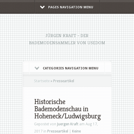
PAGES NAVIGATION MENU
JÜRGEN KRAFT - DER
BADEMODENSAMMLER VON USEDOM
CATEGORIES NAVIGATION MENU
Startseite
»
Presseartikel
Historische
Bademodenschau in
Hoheneck/Ludwigsburg
Gepostet von
Juergen Kraft
am Aug 17,
2017 in
Presseartikel
|
Keine