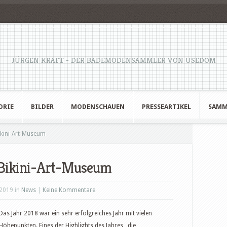
JÜRGEN KRAFT - DER BADEMODENSAMMLER VON USEDOM
ORIE
BILDER
MODENSCHAUEN
PRESSEARTIKEL
SAMM
kini-Art-Museum
 Bikini-Art-Museum
2019 in
News
|
Keine Kommentare
Das Jahr 2018 war ein sehr erfolgreiches Jahr mit vielen
Höhepunkten. Eines der Highlights des Jahres , die