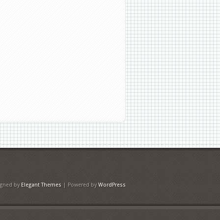
igned by
Elegant Themes
| Powered by
WordPress