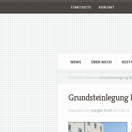
STARTSEITE
KONTAKT
NEWS
ÜBER MICH
HIST
Startseite
»
News
»
Grundsteinlegung Bi
Grundsteinlegung
Gepostet von
Juergen Kraft
am Feb 21, 